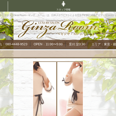
スタッフ情報
ン・サロン「Ginza Room～ギンザ・ルーム」は、日本人セラピストによる完全予約制の本格アロマ・リンパマ
EL：080-4448-9523
OPEN：11:00〜5:00
受付:翌3:30
エリア：東京・