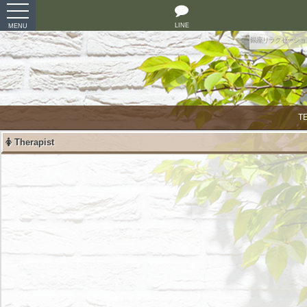
toggle
navigation
LINE
MENU
銀座リラクゼーショ
T
Therapist