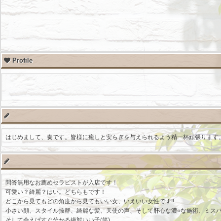
Profile
はじめまして、奏です。皆様に癒しと安らぎを与えられるよう精一杯頑張ります
問答無用なお薦めセラピストが入店です！
可愛い？綺麗？はい。どちらもです！
どこから見てもどの角度から見てもいい女、いえいい女性です‼
小さい顔、スタイル抜群、綺麗な髪、天使の声、そして肝心な濃○な施術、ミスパ
そして会えばすぐ分かる絶対いい子(笑)