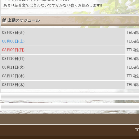
あまり紹介文では言わないですがかなり強くお薦めします‼
出勤スケジュール
08月07日(金)
TEL確
08月08日(土)
TEL確
08月09日(日)
TEL確
08月10日(月)
TEL確
08月11日(火)
TEL確
08月12日(水)
TEL確
08月13日(木)
TEL確
T