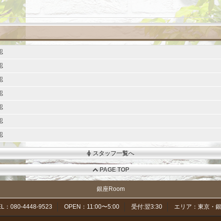
認
認
認
認
認
認
認
スタッフ一覧へ
PAGE TOP
銀座Room
EL：080-4448-9523
OPEN：11:00〜5:00
受付:翌3:30
エリア：東京・