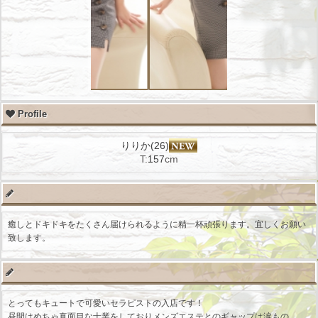
Profile
りりか(26)
T:
157
cm
癒しとドキドキをたくさん届けられるように精一杯頑張ります。宜しくお願い
致します。
とってもキュートで可愛いセラピストの入店です！
昼間はめちゃ真面目な士業をしておりメンズエステとのギャップは涙もの…。