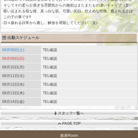
そしてその柔らか過ぎる雰囲気からの施術はまたまたもの凄いギャップ（驚）
吸い込まれる様な瞳、真っ白な肌、可愛い笑顔、控えめな性格、癒されるとは
この子の事です‼︎
日々疲れる日常から癒し、解放を堪能してください（笑）
出勤スケジュール
08月08日(土)
TEL確認
08月09日(日)
TEL確認
08月10日(月)
TEL確認
08月11日(火)
TEL確認
08月12日(水)
TEL確認
08月13日(木)
TEL確認
08月14日(金)
TEL確認
スタッフ一覧へ
PAGE TOP
銀座Room