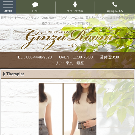
toggle
navigation
LINE
スタッフ情報
電話をかける
MENU
銀座リラクゼーション・サロン「Ginza Room～ギンザ・ルーム」は、日本人セラピストによる完全予約制の本
格アロマ・リンパマッサージ専門店です。
TEL：080-4448-9523
OPEN：11:00〜5:00
受付:翌3:30
エリア：東京・銀座
Therapist