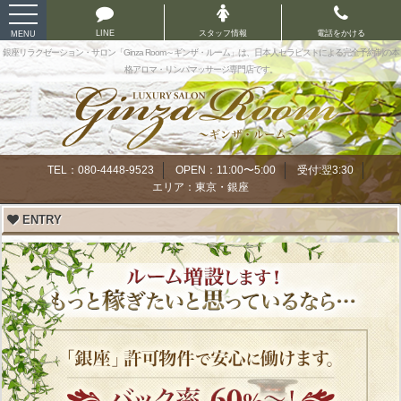
toggle
navigation
LINE
スタッフ情報
電話をかける
MENU
銀座リラクゼーション・サロン「Ginza Room～ギンザ・ルーム」は、日本人セラピストによる完全予約制の本
格アロマ・リンパマッサージ専門店です。
TEL：080-4448-9523
OPEN：11:00〜5:00
受付:翌3:30
エリア：東京・銀座
ENTRY