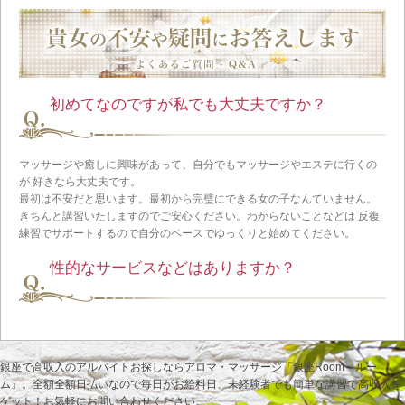
初めてなのですが私でも大丈夫ですか？
マッサージや癒しに興味があって、自分でもマッサージやエステに行くの
が 好きなら大丈夫です。
最初は不安だと思います。最初から完璧にできる女の子なんていません。
きちんと講習いたしますのでご安心ください。わからないことなどは 反復
練習でサポートするので自分のペースでゆっくりと始めてください。
性的なサービスなどはありますか？
当店はアロマオイルを使ってボディケアをするリラクゼーションサロンで
す。
風俗的なサービスは一切禁止していますし。そのようなサービスを強要す
銀座で高収入のアルバイトお探しならアロマ・マッサージ「銀座Room～ルー
るお客様も 入店をお断りしています。
ム」。全額全額日払いなので毎日がお給料日、未経験者でも簡単な講習で高収入を
ゲット！お気軽にお問い合わせください。