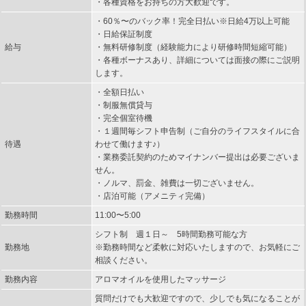
・各種資格をお持ちの方大歓迎です。
・60％〜のバック率！完全日払い※日給4万以上可能
・日給保証制度
給与
・無料研修制度（経験能力により研修時間短縮可能）
・各種ボーナスあり、詳細については面接の際にご説明
します。
・全額日払い
・制服無償貸与
・完全個室待機
・１週間毎シフト申告制（ご自分のライフスタイルに合
待遇
わせて働けます♪）
・業務委託契約のためマイナンバー提出は必要ございま
せん。
・ノルマ、罰金、雑費は一切ございません。
・店泊可能（アメニティ完備）
勤務時間
11:00〜5:00
シフト制 週１日～ 5時間勤務可能な方
勤務地
※勤務時間など柔軟に対応いたしますので、お気軽にご
相談ください。
勤務内容
アロマオイルを使用したマッサージ
質問だけでも大歓迎ですので、少しでも気になることが