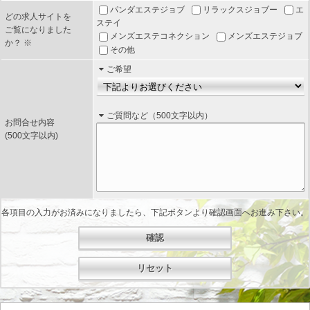
パンダエステジョブ
リラックスジョブー
エ
どの求人サイトを
ステイ
ご覧になりました
メンズエステコネクション
メンズエステジョブ
か？
※
その他
ご希望
ご質問など（500文字以内）
お問合せ内容
(500文字以内)
各項目の入力がお済みになりましたら、下記ボタンより確認画面へお進み下さい。