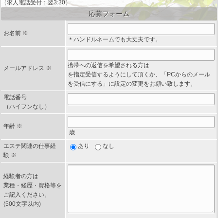
（求人電話受付：翌3:30）
応募フォーム
お名前
※
＊ハンドルネームでも大丈夫です。
携帯への返信を希望される方は
メールアドレス
※
を指定受信するようにして頂くか、「PCからのメール
を受信にする」に設定の変更をお願い致します。
電話番号
（ハイフンなし）
年齢
※
歳
エステ関連の仕事経
あり
なし
験
※
経験者の方は
業種・経歴・資格等を
ご記入ください。
(500文字以内)