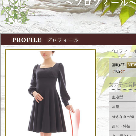
プロフィー
藤咲(27)
T:
162
cm
女の子に質
血液型
星座
好きな食べ物
趣味・特技
今、行きたい