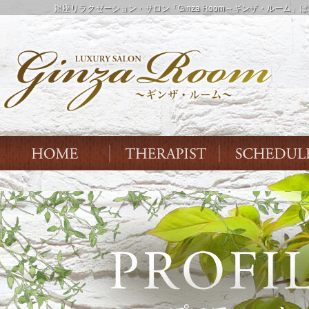
銀座リラクゼーション・サロン「Ginza Room～ギンザ・ルー
Index
THERAPIST