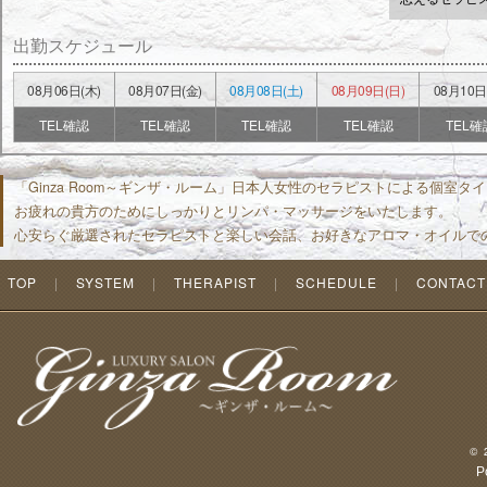
出勤スケジュール
08月06日(木)
08月07日(金)
08月08日(土)
08月09日(日)
08月10日
TEL確認
TEL確認
TEL確認
TEL確認
TEL確
「Ginza Room～ギンザ・ルーム」日本人女性のセラピストによる個室
お疲れの貴方のためにしっかりとリンパ・マッサージをいたします。
心安らぐ厳選されたセラピストと楽しい会話、お好きなアロマ・オイルで
TOP
SYSTEM
THERAPIST
SCHEDULE
CONTACT
©
P