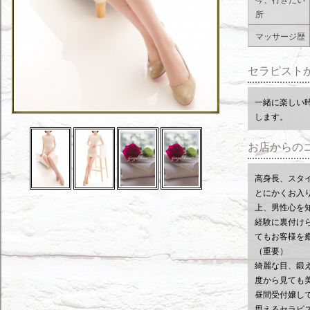
所
マッサージ歴
セラピスト
一緒に楽しい
します。
お店からの
高身長、スタ
とにかくお入り
上、男性心を
経験に裏付け
てもお客様を
（重要）
綺麗な目、鍛
度から見ても
昼間受付嬢して
思えるセラピ