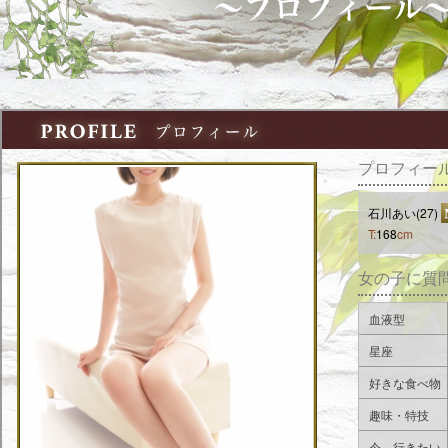
プロフィー
石川あい(27)
T:
168
cm
女の子に質
血液型
星座
好きな食べ物
趣味・特技
今、行きたい