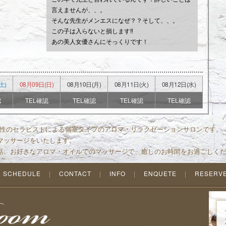
言えませんが、、。
そんな先生がメンエスになぜ？？そして、、。
この子は入らないと損します‼
あの美人女優さんにそっくりです！
土)
08月09日(日)
08月10日(月)
08月11日(火)
08月12日(水)
認
TEL確認
TEL確認
TEL確認
TEL確認
本人女性のセラピストによる個室タイプのアロマ・リラクゼーションサロンです。
マッサージをいたします。
話、お好きなアロマ・オイルでのマッサージで、癒しのお時間をお過ごしく
SCHEDULE
CONTACT
INFO
ENQUETE
RESERV