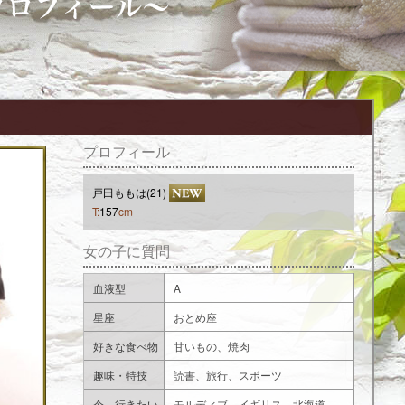
PROF
プロフィール
戸田ももは(21)
T:
157
cm
女の子に質問
血液型
A
星座
おとめ座
好きな食べ物
甘いもの、焼肉
趣味・特技
読書、旅行、スポーツ
今、行きたい
モルディブ、イギリス、北海道