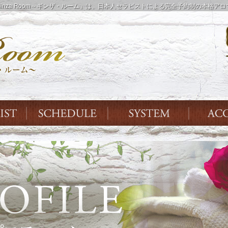
inza Room～ギンザ・ルーム」は、日本人セラピストによる完全予約制の本格ア
THERAPIST
SYSTEM