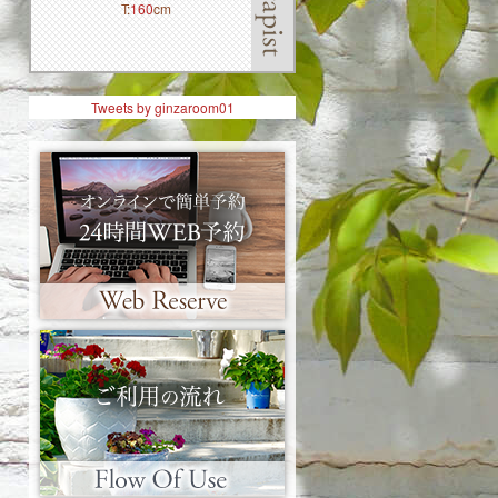
T:
T:
160
160
cm
cm
Tweets by ginzaroom01