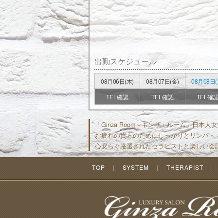
出勤スケジュール
08月06日(木)
08月07日(金)
08月08日(
TEL確認
TEL確認
TEL確
「Ginza Room～ギンザ・ルーム」日
お疲れの貴方のためにしっかりとリンパ・
心安らぐ厳選されたセラピストと楽しい会
TOP
SYSTEM
THERAPIST