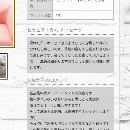
所
マッサージ歴
1年
セラピストからメッセージ
疲れた日にホッとできるようなそんな癒しの存在に
なれたら嬉しいです。男性の喜んでる姿が好きなの
で楽しみです。会えてよかったと言って頂けるよう
に、一生懸命頑張りますのでどうぞ宜しくお願い致
します。
お店からのコメント
当店最年少スーパーインテリの入店です！
最年少？いやいや若いからと思ったら大誤算！
溢れでるオーラが眩しすぎます‼
そして施術も圧倒的、圧倒的です！ビックリします
(笑)
それでいて超美人でスタイル完璧のなんと言っても
この年で先生と言われているんです！詳しいことは