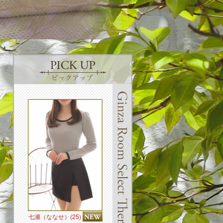
Pickup Girl
ILE
七瀬（ななせ）(25)
成海（なるみ）(28)